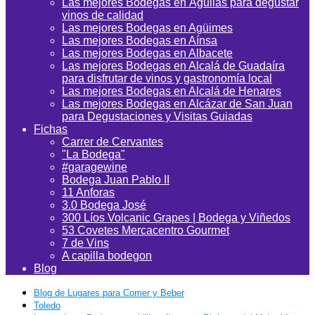
Las mejores Bodegas en Águilas para degustar
vinos de calidad
Las mejores Bodegas en Agüimes
Las mejores Bodegas en Aínsa
Las mejores Bodegas en Albacete
Las mejores Bodegas en Alcalá de Guadaíra
para disfrutar de vinos y gastronomía local
Las mejores Bodegas en Alcalá de Henares
Las mejores Bodegas en Alcázar de San Juan
para Degustaciones y Visitas Guiadas
Fichas
Carrer de Cervantes
"La Bodega"
#garagewine
Bodega Juan Pablo II
11 Anforas
3.0 Bodega José
300 Líos Volcanic Grapes | Bodega y Viñedos
53 Covetes Mercacentro Gourmet
7 de Vins
A capilla bodegon
Blog
Blog de Lugares para Comer y Beber
Toledo