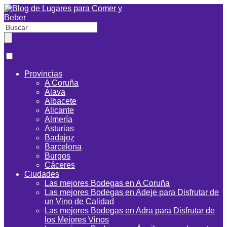
Provincias
A Coruña
Álava
Albacete
Alicante
Almería
Asturias
Badajoz
Barcelona
Burgos
Cáceres
Ciudades
Las mejores Bodegas en A Coruña
Las mejores Bodegas en Adeje para Disfrutar de
un Vino de Calidad
Las mejores Bodegas en Adra para Disfrutar de
los Mejores Vinos