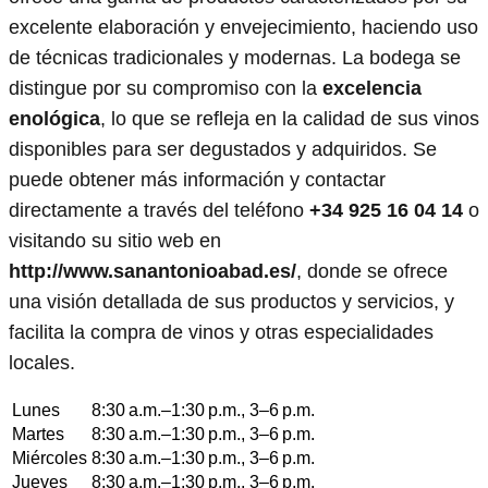
excelente elaboración y envejecimiento, haciendo uso
de técnicas tradicionales y modernas. La bodega se
distingue por su compromiso con la
excelencia
enológica
, lo que se refleja en la calidad de sus vinos
disponibles para ser degustados y adquiridos. Se
puede obtener más información y contactar
directamente a través del teléfono
+34 925 16 04 14
o
visitando su sitio web en
http://www.sanantonioabad.es/
, donde se ofrece
una visión detallada de sus productos y servicios, y
facilita la compra de vinos y otras especialidades
locales.
Lunes
8:30 a.m.–1:30 p.m., 3–6 p.m.
Martes
8:30 a.m.–1:30 p.m., 3–6 p.m.
Miércoles
8:30 a.m.–1:30 p.m., 3–6 p.m.
Jueves
8:30 a.m.–1:30 p.m., 3–6 p.m.