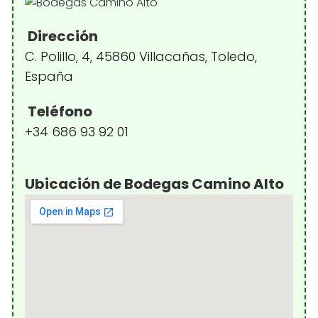
Dirección
C. Polillo, 4, 45860 Villacañas, Toledo,
España
Teléfono
+34 686 93 92 01
Ubicación de Bodegas Camino Alto