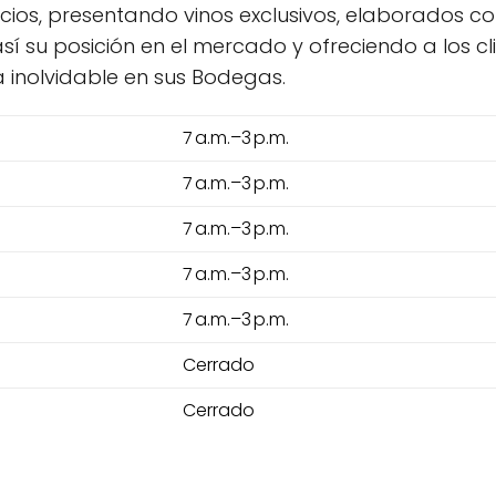
icios, presentando vinos exclusivos, elaborados c
í su posición en el mercado y ofreciendo a los c
a inolvidable en sus Bodegas.
7 a.m.–3 p.m.
7 a.m.–3 p.m.
7 a.m.–3 p.m.
7 a.m.–3 p.m.
7 a.m.–3 p.m.
Cerrado
Cerrado