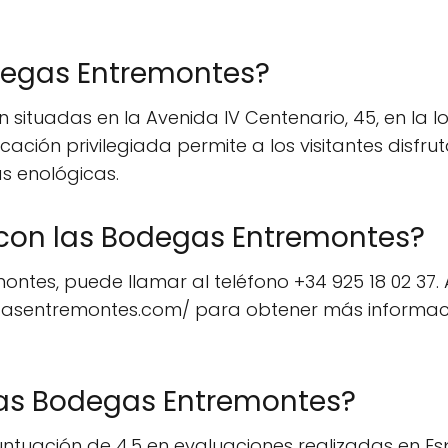
degas Entremontes?
situadas en la Avenida IV Centenario, 45, en la l
cación privilegiada permite a los visitantes disfr
as enológicas.
con las Bodegas Entremontes?
tes, puede llamar al teléfono +34 925 18 02 37. 
egasentremontes.com/ para obtener más información
las Bodegas Entremontes?
uación de 4.5 en evaluaciones realizadas en Españ