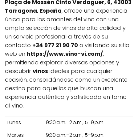
Plaça de Mossèn Cinto Verdaguer, 6, 43003
Tarragona, España
, ofrece una experiencia
única para los amantes del vino con una
amplia selección de vinos de alta calidad y
un servicio profesional a través de su
contacto
+34 977 21 90 70
o visitando su sitio
web en
https://www.vino-vi.com/
,
permitiendo explorar diversas opciones y
descubrir
vinos
ideales para cualquier
ocasión, consolidándose como un excelente
destino para aquellos que buscan una
experiencia auténtica y sofisticada en torno
al vino.
Lunes
9:30 a.m.–2 p.m., 5–9 p.m.
Martes
9:30 a.m.–2 p.m., 5–9 p.m.