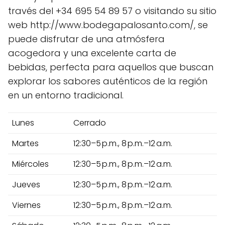
través del +34 695 54 89 57 o visitando su sitio
web http://www.bodegapalosanto.com/, se
puede disfrutar de una atmósfera
acogedora y una excelente carta de
bebidas, perfecta para aquellos que buscan
explorar los sabores auténticos de la región
en un entorno tradicional.
Lunes
Cerrado
Martes
12:30–5 p.m., 8 p.m.–12 a.m.
Miércoles
12:30–5 p.m., 8 p.m.–12 a.m.
Jueves
12:30–5 p.m., 8 p.m.–12 a.m.
Viernes
12:30–5 p.m., 8 p.m.–12 a.m.