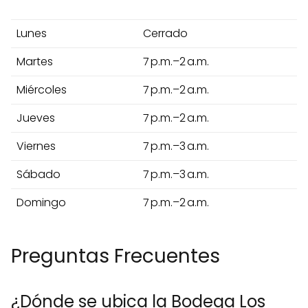
Lunes
Cerrado
Martes
7 p.m.–2 a.m.
Miércoles
7 p.m.–2 a.m.
Jueves
7 p.m.–2 a.m.
Viernes
7 p.m.–3 a.m.
Sábado
7 p.m.–3 a.m.
Domingo
7 p.m.–2 a.m.
Preguntas Frecuentes
¿Dónde se ubica la Bodega Los