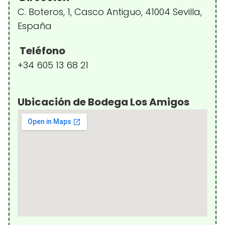
C. Boteros, 1, Casco Antiguo, 41004 Sevilla,
España
Teléfono
+34 605 13 68 21
Ubicación de Bodega Los Amigos