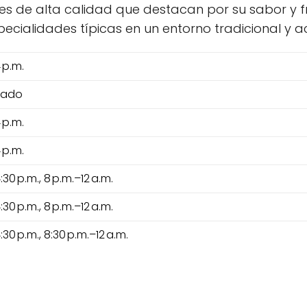
es de alta calidad que destacan por su sabor y f
cialidades típicas en un entorno tradicional y 
 p.m.
rado
 p.m.
 p.m.
:30 p.m., 8 p.m.–12 a.m.
:30 p.m., 8 p.m.–12 a.m.
:30 p.m., 8:30 p.m.–12 a.m.