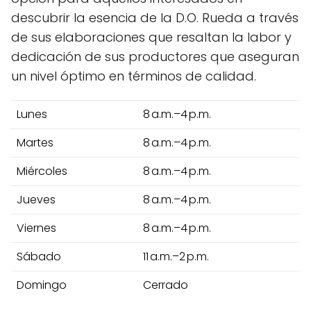
descubrir la esencia de la D.O. Rueda a través
de sus elaboraciones que resaltan la labor y
dedicación de sus productores que aseguran
un nivel óptimo en términos de calidad.
Lunes
8 a.m.–4 p.m.
Martes
8 a.m.–4 p.m.
Miércoles
8 a.m.–4 p.m.
Jueves
8 a.m.–4 p.m.
Viernes
8 a.m.–4 p.m.
Sábado
11 a.m.–2 p.m.
Domingo
Cerrado