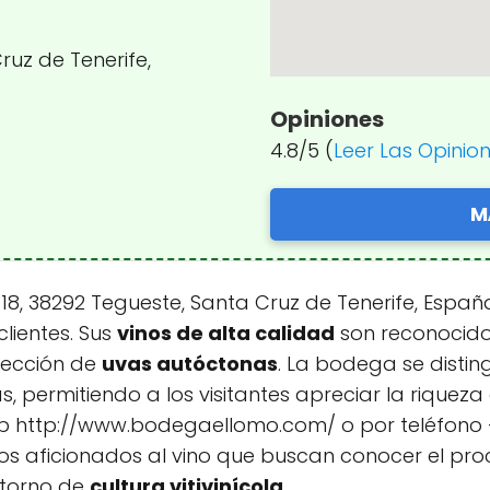
ruz de Tenerife,
Opiniones
4.8/5 (
Leer Las Opinio
M
18, 38292 Tegueste, Santa Cruz de Tenerife, Españ
lientes. Sus
vinos de alta calidad
son reconocido
lección de
uvas autóctonas
. La bodega se distin
 permitiendo a los visitantes apreciar la riqueza
eb http://www.bodegaellomo.com/ o por teléfono 
os aficionados al vino que buscan conocer el pro
ntorno de
cultura vitivinícola
.