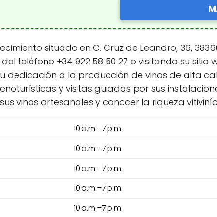
M
miento situado en C. Cruz de Leandro, 36, 38360 
 del teléfono +34 922 58 50 27 o visitando su sit
 su dedicación a la producción de vinos de alta 
enoturísticas y visitas guiadas por sus instalacion
s vinos artesanales y conocer la riqueza vitiviníc
10 a.m.–7 p.m.
10 a.m.–7 p.m.
10 a.m.–7 p.m.
10 a.m.–7 p.m.
10 a.m.–7 p.m.