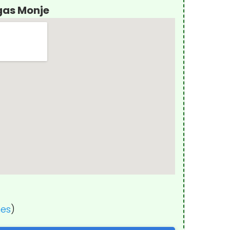
gas Monje
nes
)