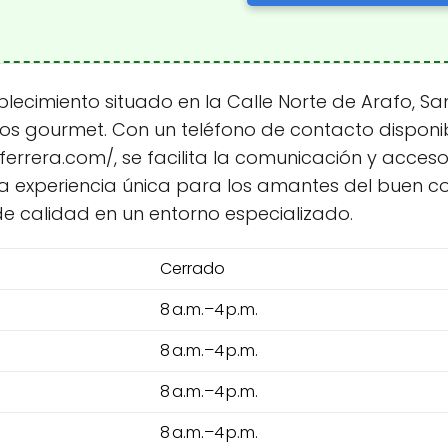
cimiento situado en la Calle Norte de Arafo, San
tos gourmet. Con un teléfono de contacto disponib
errera.com/, se facilita la comunicación y acceso 
na experiencia única para los amantes del buen c
de calidad en un entorno especializado.
Cerrado
8 a.m.–4 p.m.
8 a.m.–4 p.m.
8 a.m.–4 p.m.
8 a.m.–4 p.m.