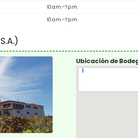
10 a.m.–7 p.m.
10 a.m.–7 p.m.
S.A.)
Ubicación de Bodeg