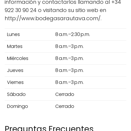
información y contactarlos llamando al +34
922 30 90 24 o visitando su sitio web en
http://www.bodegasarautava.com/.
Lunes
8 a.m.–2:30 p.m.
Martes
8 a.m.–3 p.m.
Miércoles
8 a.m.–3 p.m.
Jueves
8 a.m.–3 p.m.
Viernes
8 a.m.–3 p.m.
Sábado
Cerrado
Domingo
Cerrado
Preguntas Frecuentes