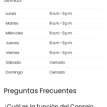
definida.
Lunes
8 a.m.–3 p.m.
Martes
8 a.m.–3 p.m.
Miércoles
8 a.m.–3 p.m.
Jueves
8 a.m.–3 p.m.
Viernes
8 a.m.–3 p.m.
Sábado
Cerrado
Domingo
Cerrado
Preguntas Frecuentes
¿Cuál es la función del Consejo