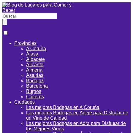
Provincias
A Coruña
Álava
Albacete
Alicante
Almería
Asturias
Badajoz
Barcelona
Burgos
Cáceres
Ciudades
Las mejores Bodegas en A Coruña
Las mejores Bodegas en Adeje para Disfrutar de
un Vino de Calidad
Las mejores Bodegas en Adra para Disfrutar de
los Mejores Vinos