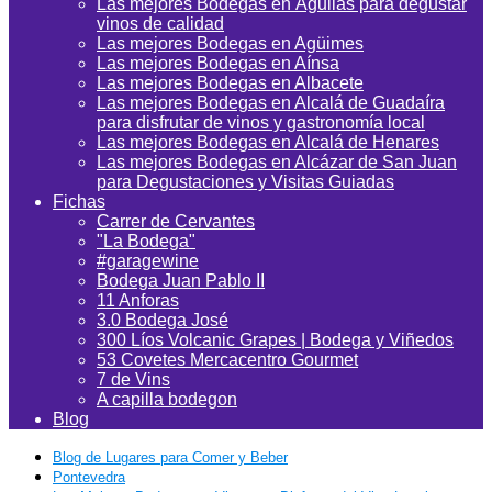
Las mejores Bodegas en Águilas para degustar
vinos de calidad
Las mejores Bodegas en Agüimes
Las mejores Bodegas en Aínsa
Las mejores Bodegas en Albacete
Las mejores Bodegas en Alcalá de Guadaíra
para disfrutar de vinos y gastronomía local
Las mejores Bodegas en Alcalá de Henares
Las mejores Bodegas en Alcázar de San Juan
para Degustaciones y Visitas Guiadas
Fichas
Carrer de Cervantes
"La Bodega"
#garagewine
Bodega Juan Pablo II
11 Anforas
3.0 Bodega José
300 Líos Volcanic Grapes | Bodega y Viñedos
53 Covetes Mercacentro Gourmet
7 de Vins
A capilla bodegon
Blog
Blog de Lugares para Comer y Beber
Pontevedra