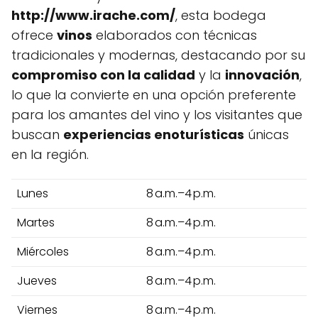
http://www.irache.com/
, esta bodega
ofrece
vinos
elaborados con técnicas
tradicionales y modernas, destacando por su
compromiso con la calidad
y la
innovación
,
lo que la convierte en una opción preferente
para los amantes del vino y los visitantes que
buscan
experiencias enoturísticas
únicas
en la región.
Lunes
8 a.m.–4 p.m.
Martes
8 a.m.–4 p.m.
Miércoles
8 a.m.–4 p.m.
Jueves
8 a.m.–4 p.m.
Viernes
8 a.m.–4 p.m.