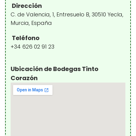
Dirección
C. de Valencia, 1, Entresuelo B, 30510 Yecla,
Murcia, España
Teléfono
+34 626 02 91 23
Ubicación de Bodegas Tinto
Corazón