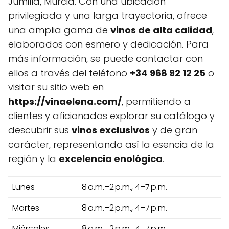
Jumilla, Murcia. Con una ubicación
privilegiada y una larga trayectoria, ofrece
una amplia gama de
vinos de alta calidad
,
elaborados con esmero y dedicación. Para
más información, se puede contactar con
ellos a través del teléfono
+34 968 92 12 25
o
visitar su sitio web en
https://vinaelena.com/
, permitiendo a
clientes y aficionados explorar su catálogo y
descubrir sus
vinos exclusivos
y de gran
carácter, representando así la esencia de la
región y la
excelencia enológica
.
Lunes
8 a.m.–2 p.m., 4–7 p.m.
Martes
8 a.m.–2 p.m., 4–7 p.m.
Miércoles
8 a.m.–2 p.m., 4–7 p.m.