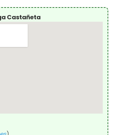
ga Castañeta
nes
)