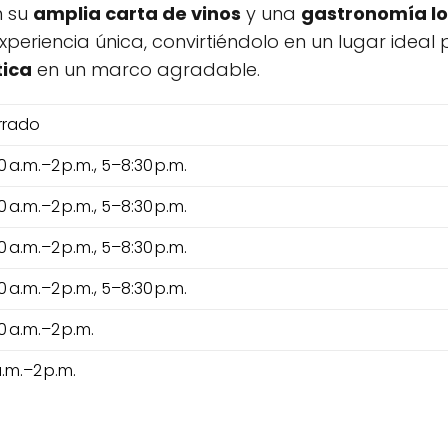
n su
amplia carta de vinos
y una
gastronomía lo
xperiencia única, convirtiéndolo en un lugar ideal
tica
en un marco agradable.
rrado
0 a.m.–2 p.m., 5–8:30 p.m.
0 a.m.–2 p.m., 5–8:30 p.m.
0 a.m.–2 p.m., 5–8:30 p.m.
0 a.m.–2 p.m., 5–8:30 p.m.
0 a.m.–2 p.m.
a.m.–2 p.m.