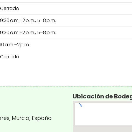
Cerrado
9:30 a.m.–2 p.m., 5–8 p.m.
9:30 a.m.–2 p.m., 5–8 p.m.
10 a.m.–2 p.m.
Cerrado
Ubicación de Bode
zares, Murcia, España