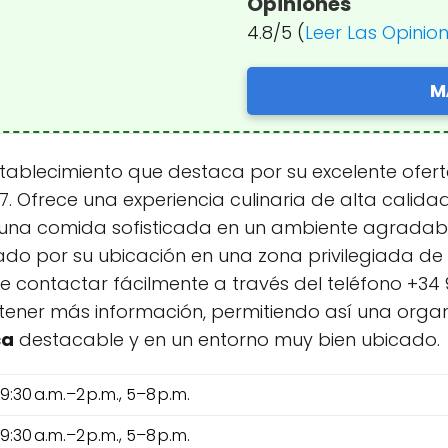
Opiniones
4.8/5 (
Leer Las Opinio
M
stablecimiento que destaca por su excelente ofer
. Ofrece una experiencia culinaria de alta calidad
 una comida sofisticada en un ambiente agradabl
ado por su ubicación en una zona privilegiada de 
 contactar fácilmente a través del teléfono +34 96
ner más información, permitiendo así una organi
ca
destacable y en un entorno muy bien ubicado.
9:30 a.m.–2 p.m., 5–8 p.m.
9:30 a.m.–2 p.m., 5–8 p.m.