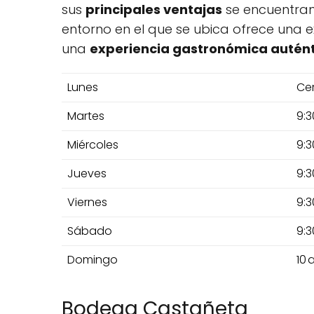
sus
principales ventajas
se encuentra
entorno en el que se ubica ofrece una e
una
experiencia gastronómica autén
Lunes
Ce
Martes
9:3
Miércoles
9:3
Jueves
9:3
Viernes
9:3
Sábado
9:3
Domingo
10 
Bodega Castañeta