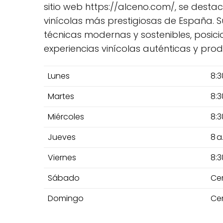
sitio web https://alceno.com/, se desta
vinícolas más prestigiosas de España. 
técnicas modernas y sostenibles, posi
experiencias vinícolas auténticas y pro
Lunes
8:3
Martes
8:3
Miércoles
8:3
Jueves
8 a
Viernes
8:3
Sábado
Ce
Domingo
Ce