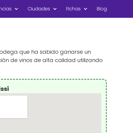
ncias
Ciudades
Fichas
Blog
a bodega que ha sabido ganarse un
ón de vinos de alta calidad utilizando
ssi