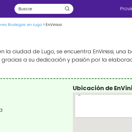
Provi
ores Bodegas en Lugo
EnVinissi
 en la ciudad de Lugo, se encuentra EnVinissi, un
gracias a su dedicación y pasión por la elaboraci
.
Ubicación de EnVini
ña