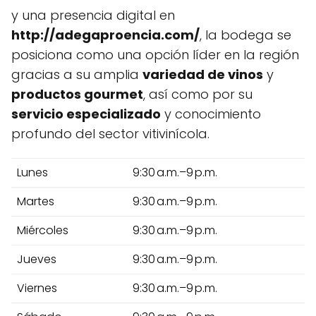
y una presencia digital en
http://adegaproencia.com/
, la bodega se
posiciona como una opción líder en la región
gracias a su amplia
variedad de vinos
y
productos gourmet
, así como por su
servicio especializado
y conocimiento
profundo del sector vitivinícola.
Lunes
9:30 a.m.–9 p.m.
Martes
9:30 a.m.–9 p.m.
Miércoles
9:30 a.m.–9 p.m.
Jueves
9:30 a.m.–9 p.m.
Viernes
9:30 a.m.–9 p.m.