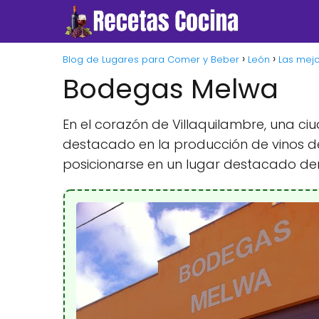
Blog de Lugares para Comer y Beber
León
Las mej
Bodegas Melwa
En el corazón de Villaquilambre, una ci
destacado en la producción de vinos de
posicionarse en un lugar destacado den