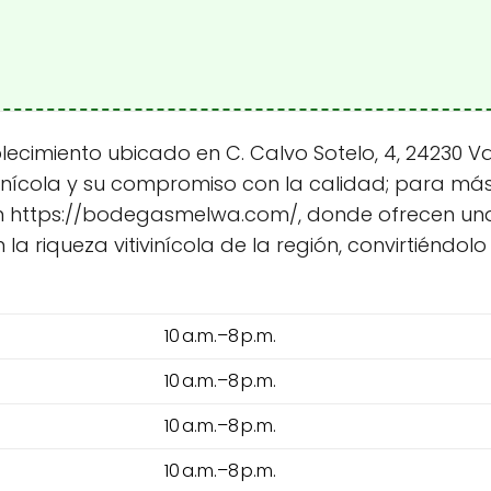
imiento ubicado en C. Calvo Sotelo, 4, 24230 Va
vinícola y su compromiso con la calidad; para má
b en https://bodegasmelwa.com/, donde ofrecen una
la riqueza vitivinícola de la región, convirtiéndo
10 a.m.–8 p.m.
10 a.m.–8 p.m.
10 a.m.–8 p.m.
10 a.m.–8 p.m.