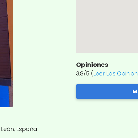
Opiniones
3.8/5 (
Leer Las Opinio
M
, León, España