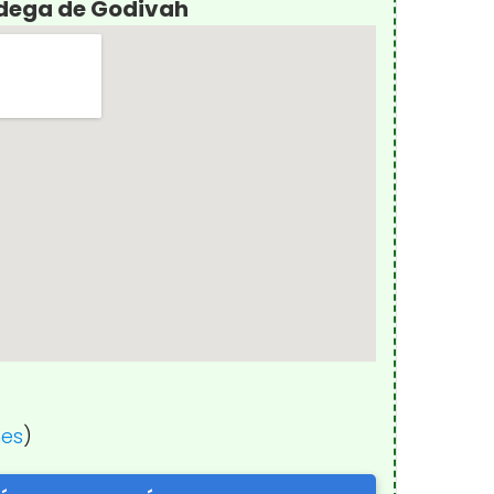
odega de Godivah
nes
)