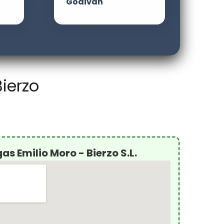
Godivah
ierzo
s Emilio Moro - Bierzo S.L.