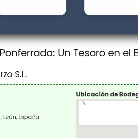
onferrada: Un Tesoro en el B
zo S.L.
Ubicación de Bodega
a, León, España