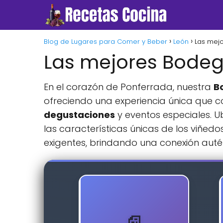
Blog de Lugares para Comer y Beber
León
Las mej
Las mejores Bodeg
En el corazón de Ponferrada, nuestra
B
ofreciendo una experiencia única que 
degustaciones
y eventos especiales. U
las características únicas de los viñed
exigentes, brindando una conexión autén