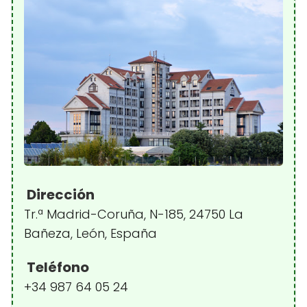
Dirección
Tr.ª Madrid-Coruña, N-185, 24750 La
Bañeza, León, España
Teléfono
+34 987 64 05 24