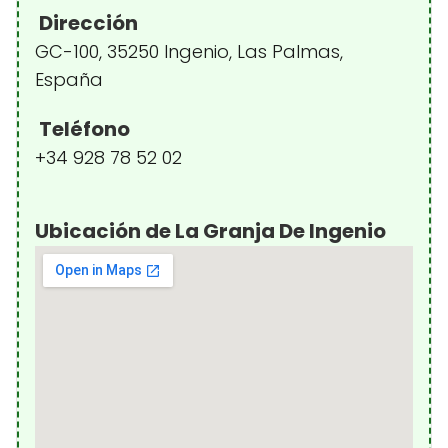
Dirección
GC-100, 35250 Ingenio, Las Palmas,
España
Teléfono
+34 928 78 52 02
Ubicación de La Granja De Ingenio