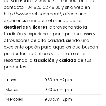
de San Pedro, 2, 35400. Con un teléfono de
contacto +34 928 62 49 00 y sitio web en
http://www.arehucas.com/, ofrece una
experiencia única en el mundo de las
destilerías
y
licores
, aprovechando la
tradición y experiencia para producir
ron
y
otros licores de alta calidad, siendo una
excelente opción para aquellos que buscan
productos auténticos y de gran sabor,
resaltando la
tradición
y
calidad
de sus
productos.
Lunes
9:30 a.m.–2 p.m.
Martes
9:30 a.m.–2 p.m.
Miércoles
9:30 a.m.–2 p.m.