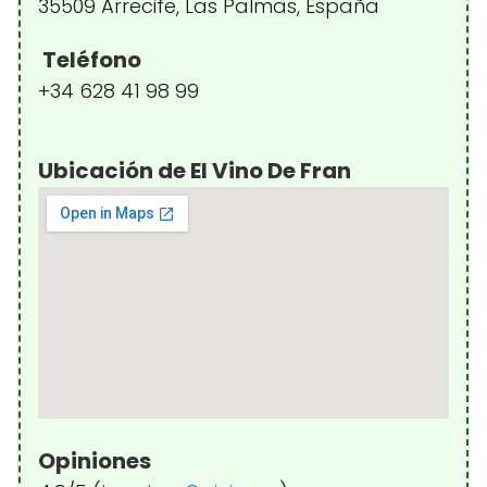
35509 Arrecife, Las Palmas, España
Teléfono
+34 628 41 98 99
Ubicación de El Vino De Fran
Opiniones