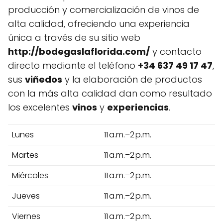
producción y comercialización de vinos de
alta calidad, ofreciendo una experiencia
única a través de su sitio web
http://bodegaslaflorida.com/
y contacto
directo mediante el teléfono
+34 637 49 17 47
,
sus
viñedos
y la elaboración de productos
con la más alta calidad dan como resultado
los excelentes
vinos
y
experiencias
.
Lunes
11 a.m.–2 p.m.
Martes
11 a.m.–2 p.m.
Miércoles
11 a.m.–2 p.m.
Jueves
11 a.m.–2 p.m.
Viernes
11 a.m.–2 p.m.