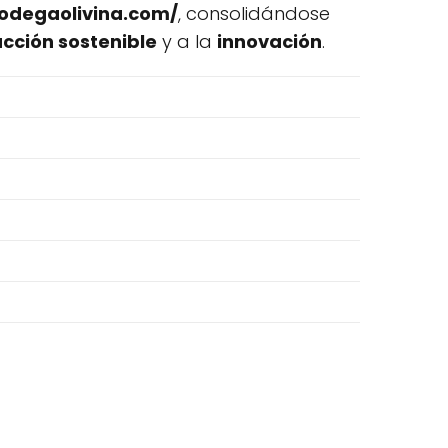
odegaolivina.com/
, consolidándose
cción sostenible
y a la
innovación
.