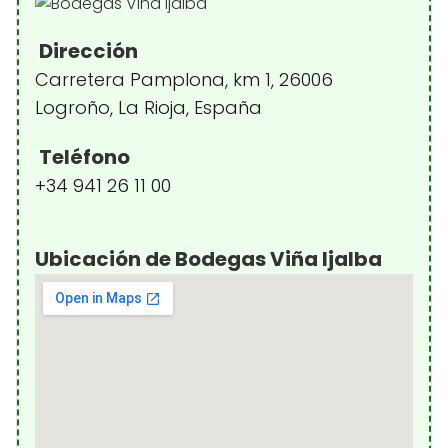
Dirección
Carretera Pamplona, km 1, 26006
Logroño, La Rioja, España
Teléfono
+34 941 26 11 00
Ubicación de Bodegas Viña Ijalba