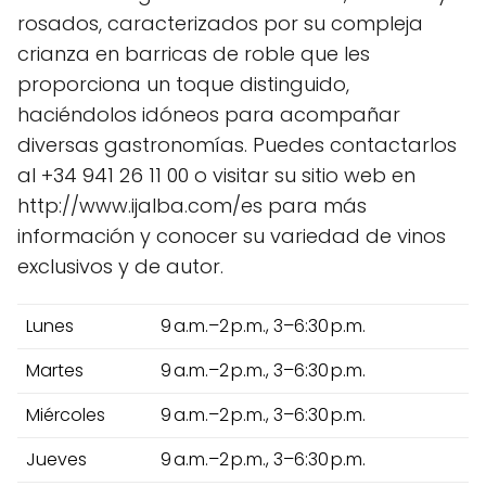
rosados, caracterizados por su compleja
crianza en barricas de roble que les
proporciona un toque distinguido,
haciéndolos idóneos para acompañar
diversas gastronomías. Puedes contactarlos
al +34 941 26 11 00 o visitar su sitio web en
http://www.ijalba.com/es para más
información y conocer su variedad de vinos
exclusivos y de autor.
Lunes
9 a.m.–2 p.m., 3–6:30 p.m.
Martes
9 a.m.–2 p.m., 3–6:30 p.m.
Miércoles
9 a.m.–2 p.m., 3–6:30 p.m.
Jueves
9 a.m.–2 p.m., 3–6:30 p.m.