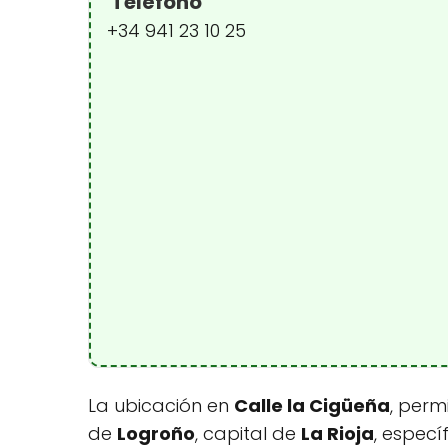
Teléfono
+34 941 23 10 25
La ubicación en
Calle la Cigüeña
, perm
de
Logroño
, capital de
La Rioja
, especí