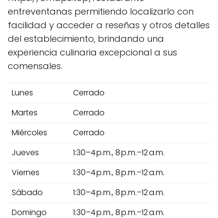
entreventanas permitiendo localizarlo con
facilidad y acceder a reseñas y otros detalles
del establecimiento, brindando una
experiencia culinaria excepcional a sus
comensales.
Lunes
Cerrado
Martes
Cerrado
Miércoles
Cerrado
Jueves
1:30–4 p.m., 8 p.m.–12 a.m.
Viernes
1:30–4 p.m., 8 p.m.–12 a.m.
Sábado
1:30–4 p.m., 8 p.m.–12 a.m.
Domingo
1:30–4 p.m., 8 p.m.–12 a.m.