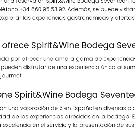
r una reserva en Spirit&Wine Bodega Seventeen, 
éfono +34 660 95 53 92. Además, se puede visitar s
plorar las experiencias gastronómicas y ofertas d
s ofrece Spirit&Wine Bodega Sev
da por ofrecer una amplia gama de experiencias 
pueden disfrutar de una experiencia única al sumer
gourmet.
ene Spirit&Wine Bodega Sevent
n una valoración de 5 en Español en diversas plat
calidad de las experiencias ofrecidas en la bodega
excelencia en el servicio y la presentación de su