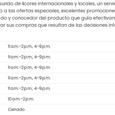
rido de licores internacionales y locales, un servici
o a las ofertas especiales, excelentes promocione
ado y conocedor del producto que guía efectivame
izar sus compras que resultan de las decisiones in
11 a.m.–2 p.m., 4–9 p.m.
11 a.m.–2 p.m., 4–9 p.m.
11 a.m.–2 p.m., 4–9 p.m.
11 a.m.–2 p.m., 4–9 p.m.
11 a.m.–2 p.m., 4–9 p.m.
10 a.m.–2 p.m.
Cerrado