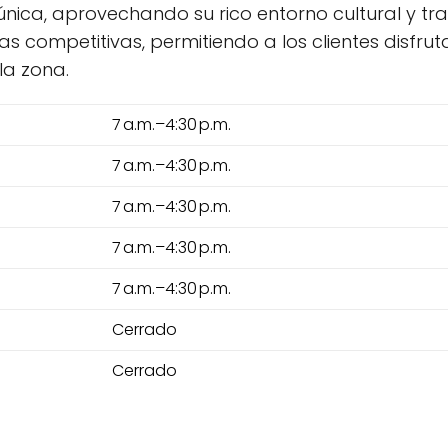
única, aprovechando su rico entorno cultural y trad
jas competitivas, permitiendo a los clientes disfr
la zona.
7 a.m.–4:30 p.m.
7 a.m.–4:30 p.m.
7 a.m.–4:30 p.m.
7 a.m.–4:30 p.m.
7 a.m.–4:30 p.m.
Cerrado
Cerrado