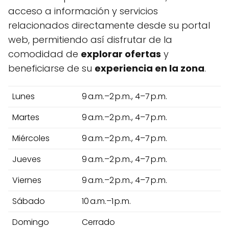
acceso a información y servicios
relacionados directamente desde su portal
web, permitiendo así disfrutar de la
comodidad de
explorar ofertas
y
beneficiarse de su
experiencia en la zona
.
Lunes
9 a.m.–2 p.m., 4–7 p.m.
Martes
9 a.m.–2 p.m., 4–7 p.m.
Miércoles
9 a.m.–2 p.m., 4–7 p.m.
Jueves
9 a.m.–2 p.m., 4–7 p.m.
Viernes
9 a.m.–2 p.m., 4–7 p.m.
Sábado
10 a.m.–1 p.m.
Domingo
Cerrado