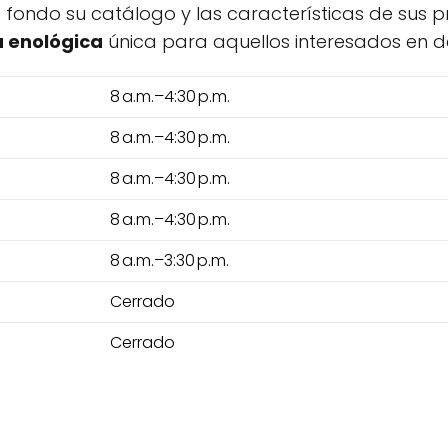
a fondo su catálogo y las características de sus p
a enológica
única para aquellos interesados en d
8 a.m.–4:30 p.m.
8 a.m.–4:30 p.m.
8 a.m.–4:30 p.m.
8 a.m.–4:30 p.m.
8 a.m.–3:30 p.m.
Cerrado
Cerrado