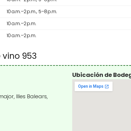
10 a.m.–2 p.m., 5–8 p.m.
10 a.m.–2 p.m.
10 a.m.–2 p.m.
 vino 953
Ubicación de Bodeg
ajor, Illes Balears,