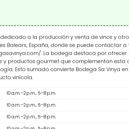
 dedicado a la producción y venta de vinos y otr
lles Balears, España, donde se puede contactar a t
egasavinya.com/. La bodega destaca por ofrecer u
os y productos gourmet que complementan esta of
logía. Esto sumado convierte Bodega Sa Vinya en u
cto vinícola.
10 a.m.–2 p.m., 5–8 p.m.
10 a.m.–2 p.m., 5–8 p.m.
10 a.m.–2 p.m., 5–8 p.m.
10 a.m.–2 p.m., 5–8 p.m.