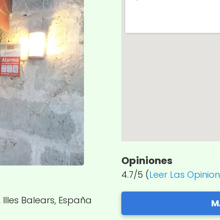
Opiniones
4.7/5 (
Leer Las Opinio
 Illes Balears, España
M