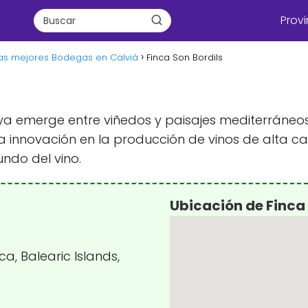
Provi
as mejores Bodegas en Calvià
Finca Son Bordils
 joya emerge entre viñedos y paisajes mediterráne
la innovación en la producción de vinos de alta c
ndo del vino.
Ubicación de Finca 
ca, Balearic Islands,