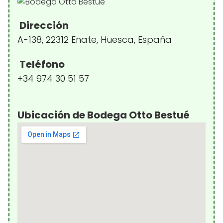
Dirección
A-138, 22312 Enate, Huesca, España
Teléfono
+34 974 30 51 57
Ubicación de Bodega Otto Bestué