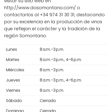
visitar su sitio web en
http://www.dosomontano.com/ o
contactarlos al +34 974 31 30 31, destacando
por su excelencia en la producción de vinos
que reflejan el carácter y la tradición de la
región Somontano.
Lunes
8 a.m.–3 p.m.
Martes
8 a.m.–3 p.m., 4–6 p.m.
Miércoles
8 a.m.–3 p.m.
Jueves
8 a.m.–3 p.m., 4–6 p.m.
Viernes
8 a.m.–3 p.m.
Sábado
Cerrado
Domingo
Cerrado