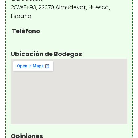
2CWF+93, 22270 Almudévar, Huesca,
España
Teléfono
Ubicación de Bodegas
Opiniones