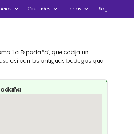
ncias
Ciudades
Fichas
Blog
omo 'La Espadaña', que cobija un
ose así con las antiguas bodegas que
spadaña