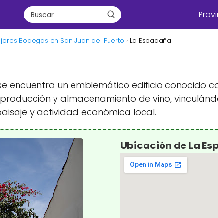
Provi
jores Bodegas en San Juan del Puerto
La Espadaña
, se encuentra un emblemático edificio conocido c
 producción y almacenamiento de vino, vinculánd
aisaje y actividad económica local.
Ubicación de La E