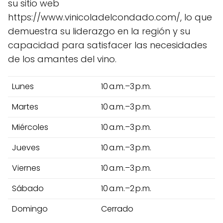
su sitio web
https://www.vinicoladelcondado.com/, lo que
demuestra su liderazgo en la región y su
capacidad para satisfacer las necesidades
de los amantes del vino.
Lunes
10 a.m.–3 p.m.
Martes
10 a.m.–3 p.m.
Miércoles
10 a.m.–3 p.m.
Jueves
10 a.m.–3 p.m.
Viernes
10 a.m.–3 p.m.
Sábado
10 a.m.–2 p.m.
Domingo
Cerrado