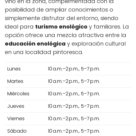
vino en la zona, complementada con la
posibilidad de ampliar conocimientos o
simplemente disfrutar del entorno, siendo
ideal para
turismo enológico
y familiares. La
opción ofrece una mezcla atractiva entre la
educación enológica
y exploración cultural
en una localidad pintoresca.
Lunes
10 a.m.–2 p.m., 5–7 p.m.
Martes
10 a.m.–2 p.m., 5–7 p.m.
Miércoles
10 a.m.–2 p.m., 5–7 p.m.
Jueves
10 a.m.–2 p.m., 5–7 p.m.
Viernes
10 a.m.–2 p.m., 5–7 p.m.
Sábado
10 a.m.–2 p.m., 5–7 p.m.