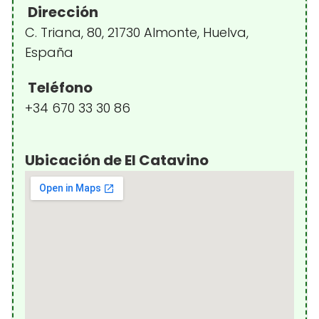
Dirección
C. Triana, 80, 21730 Almonte, Huelva,
España
Teléfono
+34 670 33 30 86
Ubicación de El Catavino