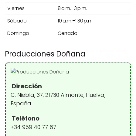
Viernes
8 a.m.–3 p.m.
Sábado
10 a.m.–1:30 p.m.
Domingo
Cerrado
Producciones Doñana
Dirección
C. Niebla, 37, 21730 Almonte, Huelva,
España
Teléfono
+34 959 40 77 67