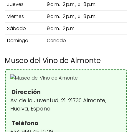
Jueves
9 a.m.–2 p.m., 5–8 p.m.
Viernes
9 a.m.–2 p.m., 5–8 p.m.
Sábado
9 a.m.–2 p.m.
Domingo
Cerrado
Museo del Vino de Almonte
Dirección
Av. de la Juventud, 21, 21730 Almonte,
Huelva, España
Teléfono
+34 959 45 10 28