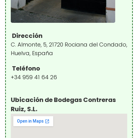
Dirección
C. Almonte, 5, 21720 Rociana del Condado,
Huelva, España
Teléfono
+34 959 41 64 26
Ubicación de Bodegas Contreras
Ruiz, S.L.