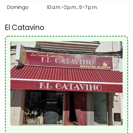
Domingo
10 a.m.–2 p.m., 5–7 p.m.
El Catavino