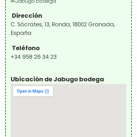
Dirección
C. Sócrates, 13, Ronda, 18002 Granada,
España
Teléfono
+34 958 26 34 23
Ubicación de Jabugo bodega