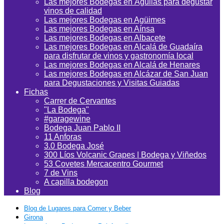
Las mejores Bodegas en Águilas para degustar
vinos de calidad
Las mejores Bodegas en Agüimes
Las mejores Bodegas en Aínsa
Las mejores Bodegas en Albacete
Las mejores Bodegas en Alcalá de Guadaíra
para disfrutar de vinos y gastronomía local
Las mejores Bodegas en Alcalá de Henares
Las mejores Bodegas en Alcázar de San Juan
para Degustaciones y Visitas Guiadas
Fichas
Carrer de Cervantes
"La Bodega"
#garagewine
Bodega Juan Pablo II
11 Anforas
3.0 Bodega José
300 Líos Volcanic Grapes | Bodega y Viñedos
53 Covetes Mercacentro Gourmet
7 de Vins
A capilla bodegon
Blog
Blog de Lugares para Comer y Beber
Girona