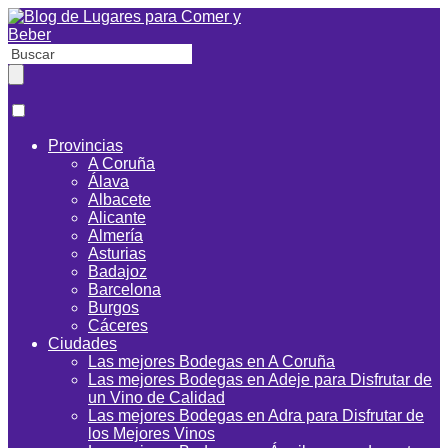
Provincias
A Coruña
Álava
Albacete
Alicante
Almería
Asturias
Badajoz
Barcelona
Burgos
Cáceres
Ciudades
Las mejores Bodegas en A Coruña
Las mejores Bodegas en Adeje para Disfrutar de
un Vino de Calidad
Las mejores Bodegas en Adra para Disfrutar de
los Mejores Vinos