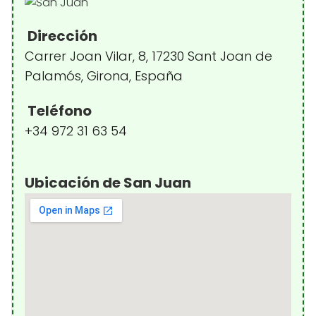
Dirección
Carrer Joan Vilar, 8, 17230 Sant Joan de
Palamós, Girona, España
Teléfono
+34 972 31 63 54
Ubicación de San Juan