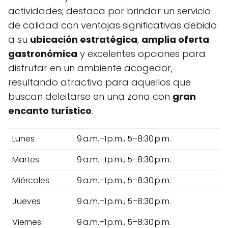
actividades; destaca por brindar un servicio
de calidad con ventajas significativas debido
a su
ubicación estratégica
,
amplia oferta
gastronómica
y excelentes opciones para
disfrutar en un ambiente acogedor,
resultando atractivo para aquellos que
buscan deleitarse en una zona con
gran
encanto turístico
.
Lunes
9 a.m.–1 p.m., 5–8:30 p.m.
Martes
9 a.m.–1 p.m., 5–8:30 p.m.
Miércoles
9 a.m.–1 p.m., 5–8:30 p.m.
Jueves
9 a.m.–1 p.m., 5–8:30 p.m.
Viernes
9 a.m.–1 p.m., 5–8:30 p.m.