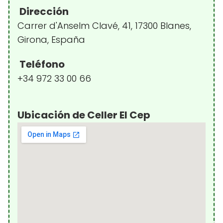
Dirección
Carrer d'Anselm Clavé, 41, 17300 Blanes,
Girona, España
Teléfono
+34 972 33 00 66
Ubicación de Celler El Cep