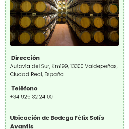
Dirección
Autovía del Sur, Km199, 13300 Valdepeñas,
Ciudad Real, España
Teléfono
+34 926 32 24 00
Ubicación de Bodega Félix Solís
Avantis