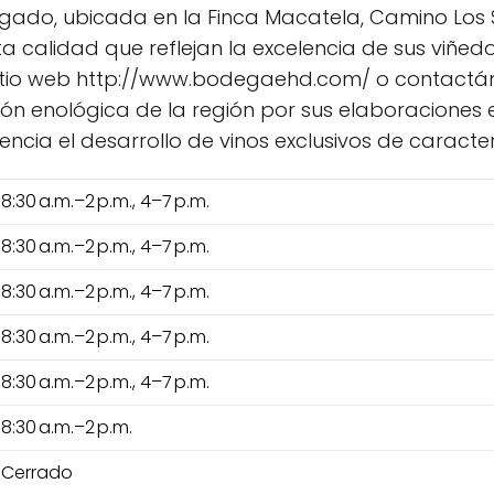
ado, ubicada en la Finca Macatela, Camino Los Sa
a calidad que reflejan la excelencia de sus viñedo
itio web http://www.bodegaehd.com/ o contactánd
n enológica de la región por sus elaboraciones e
ncia el desarrollo de vinos exclusivos de caracter
8:30 a.m.–2 p.m., 4–7 p.m.
8:30 a.m.–2 p.m., 4–7 p.m.
8:30 a.m.–2 p.m., 4–7 p.m.
8:30 a.m.–2 p.m., 4–7 p.m.
8:30 a.m.–2 p.m., 4–7 p.m.
8:30 a.m.–2 p.m.
Cerrado