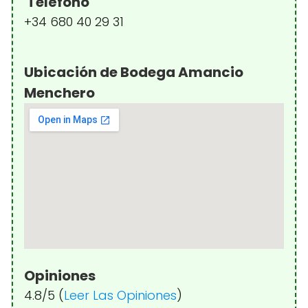
Teléfono
+34 680 40 29 31
Ubicación de Bodega Amancio
Menchero
Opiniones
4.8/5 (
Leer Las Opiniones
)